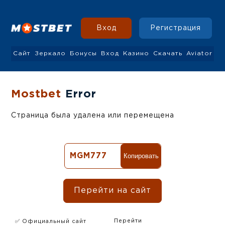
Вход
Регистрация
Сайт
Зеркало
Бонусы
Вход
Казино
Скачать
Aviator
Р
Mostbet
Error
Страница была удалена или перемещена
MGM777
Копировать
Перейти на сайт
Перейти
✅ Официальный сайт